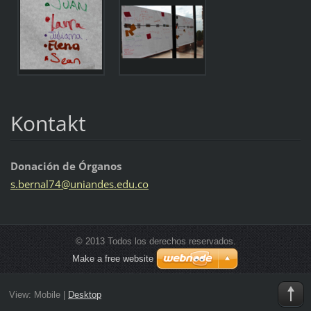
Kontakt
Donación de Órganos
s.bernal
74@unian
des.edu.
co
© 2013 Todos los derechos reservados.
Make a free website
View:
Mobile
|
Desktop