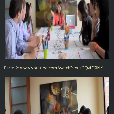
Parte 2:
www.youtube.com/watch?v=usGQvfF6lNY