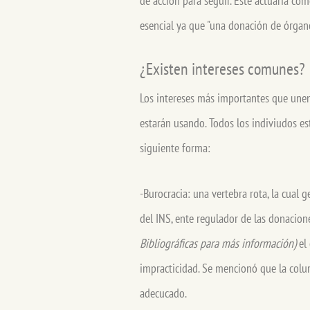
de accion para seguir. Este actuaría com
esencial ya que "una donación de órgan
¿Existen intereses comunes?
Los intereses más importantes que unen
estarán usando. Todos los indiviudos est
siguiente forma:
-Burocracia: una vertebra rota, la cual 
del INS, ente regulador de las donacion
Bibliográficas para más información)
el 
impracticidad. Se mencionó que la colu
adecucado.