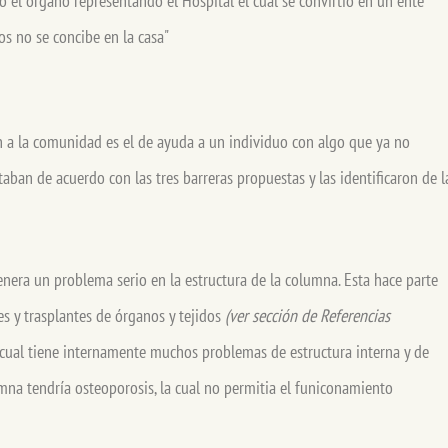
o el órgano representando el Hospital el cual se convirtió en un ente
os no se concibe en la casa"
 a la comunidad es el de ayuda a un individuo con algo que ya no
aban de acuerdo con las tres barreras propuestas y las identificaron de l
genera un problema serio en la estructura de la columna. Esta hace parte
es y trasplantes de órganos y tejidos
(ver sección de Referencias
cual tiene internamente muchos problemas de estructura interna y de
mna tendría osteoporosis, la cual no permitia el funiconamiento