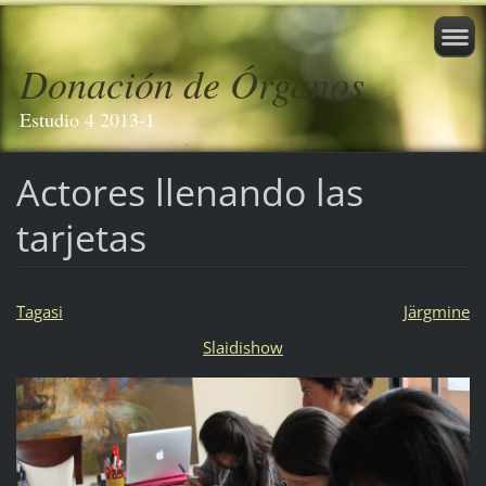
Donación de Órganos
Estudio 4 2013-1
Actores llenando las
tarjetas
Tagasi
Järgmine
Slaidishow